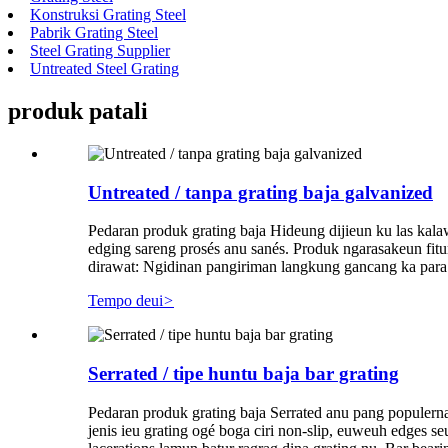
Konstruksi Grating Steel
Pabrik Grating Steel
Steel Grating Supplier
Untreated Steel Grating
produk patali
Untreated / tanpa grating baja galvanized
Pedaran produk grating baja Hideung dijieun ku las kalaw
edging sareng prosés anu sanés. Produk ngarasakeun fitur 
dirawat: Ngidinan pangiriman langkung gancang ka para 
Tempo deui
>
Serrated / tipe huntu baja bar grating
Pedaran produk grating baja Serrated anu pang populerna 
jenis ieu grating ogé boga ciri non-slip, euweuh edges s