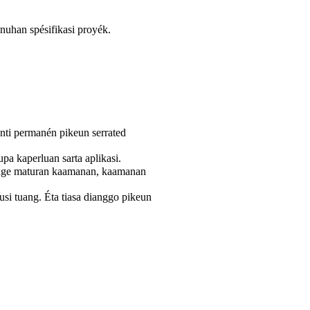
nuhan spésifikasi proyék.
ti permanén pikeun serrated
pa kaperluan sarta aplikasi.
hinge maturan kaamanan, kaamanan
si tuang. Éta tiasa dianggo pikeun