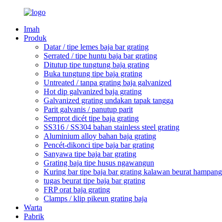
Imah
Produk
Datar / tipe lemes baja bar grating
Serrated / tipe huntu baja bar grating
Ditutup tipe tungtung baja grating
Buka tungtung tipe baja grating
Untreated / tanpa grating baja galvanized
Hot dip galvanized baja grating
Galvanized grating undakan tapak tangga
Parit galvanis / panutup parit
Semprot dicét tipe baja grating
SS316 / SS304 bahan stainless steel grating
Aluminium alloy bahan baja grating
Pencét-dikonci tipe baja bar grating
Sanyawa tipe baja bar grating
Grating baja tipe husus ngawangun
Kuring bar tipe baja bar grating kalawan beurat hampang
tugas beurat tipe baja bar grating
FRP orat baja grating
Clamps / klip pikeun grating baja
Warta
Pabrik