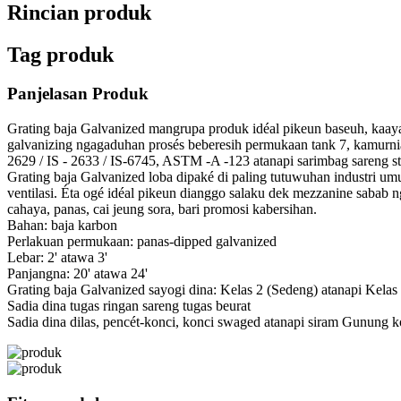
Rincian produk
Tag produk
Panjelasan Produk
Grating baja Galvanized mangrupa produk idéal pikeun baseuh, kaaya
galvanizing ngagaduhan prosés beberesih permukaan tank 7, kamurnia
2629 / IS - 2633 / IS-6745, ASTM -A -123 atanapi sarimbag sareng st
Grating baja Galvanized loba dipaké di paling tutuwuhan industri u
ventilasi. Éta ogé idéal pikeun dianggo salaku dek mezzanine sabab 
cahaya, panas, cai jeung sora, bari promosi kabersihan.
Bahan: baja karbon
Perlakuan permukaan: panas-dipped galvanized
Lebar: 2' atawa 3'
Panjangna: 20' atawa 24'
Grating baja Galvanized sayogi dina: Kelas 2 (Sedeng) atanapi Kelas
Sadia dina tugas ringan sareng tugas beurat
Sadia dina dilas, pencét-konci, konci swaged atanapi siram Gunung k