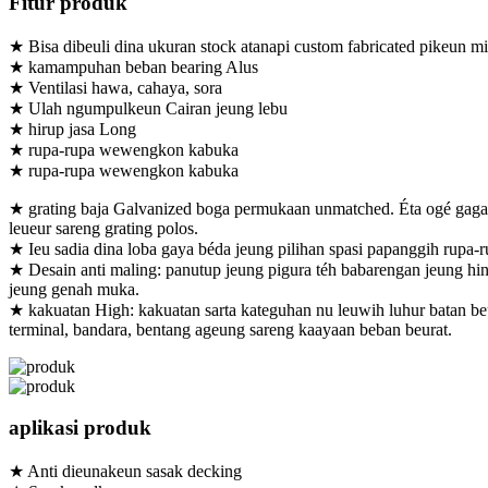
Fitur produk
★ Bisa dibeuli dina ukuran stock atanapi custom fabricated pikeun mi
★ kamampuhan beban bearing Alus
★ Ventilasi hawa, cahaya, sora
★ Ulah ngumpulkeun Cairan jeung lebu
★ hirup jasa Long
★ rupa-rupa wewengkon kabuka
★ rupa-rupa wewengkon kabuka
★ grating baja Galvanized boga permukaan unmatched. Éta ogé gagan
leueur sareng grating polos.
★ Ieu sadia dina loba gaya béda jeung pilihan spasi papanggih rupa-ru
★ Desain anti maling: panutup jeung pigura téh babarengan jeung 
jeung genah muka.
★ kakuatan High: kakuatan sarta kateguhan nu leuwih luhur batan beu
terminal, bandara, bentang ageung sareng kaayaan beban beurat.
aplikasi produk
★ Anti dieunakeun sasak decking