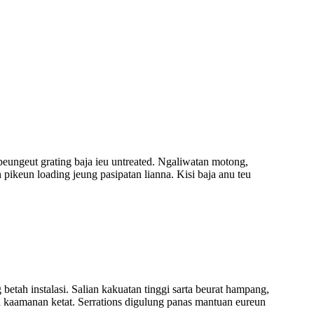
 beungeut grating baja ieu untreated. Ngaliwatan motong,
 pikeun loading jeung pasipatan lianna. Kisi baja anu teu
betah instalasi. Salian kakuatan tinggi sarta beurat hampang,
rta kaamanan ketat. Serrations digulung panas mantuan eureun