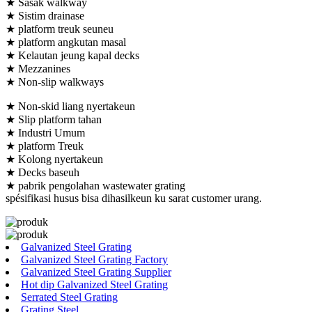
★ Sasak walkway
★ Sistim drainase
★ platform treuk seuneu
★ platform angkutan masal
★ Kelautan jeung kapal decks
★ Mezzanines
★ Non-slip walkways
★ Non-skid liang nyertakeun
★ Slip platform tahan
★ Industri Umum
★ platform Treuk
★ Kolong nyertakeun
★ Decks baseuh
★ pabrik pengolahan wastewater grating
spésifikasi husus bisa dihasilkeun ku sarat customer urang.
Galvanized Steel Grating
Galvanized Steel Grating Factory
Galvanized Steel Grating Supplier
Hot dip Galvanized Steel Grating
Serrated Steel Grating
Grating Steel