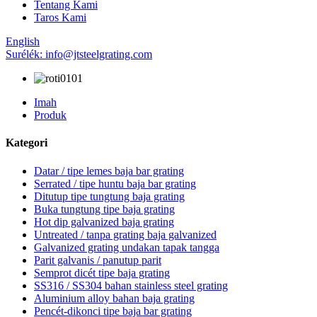
Tentang Kami
Taros Kami
English
Surélék: info@jtsteelgrating.com
Imah
Produk
Kategori
Datar / tipe lemes baja bar grating
Serrated / tipe huntu baja bar grating
Ditutup tipe tungtung baja grating
Buka tungtung tipe baja grating
Hot dip galvanized baja grating
Untreated / tanpa grating baja galvanized
Galvanized grating undakan tapak tangga
Parit galvanis / panutup parit
Semprot dicét tipe baja grating
SS316 / SS304 bahan stainless steel grating
Aluminium alloy bahan baja grating
Pencét-dikonci tipe baja bar grating