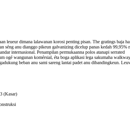
an leueur dimana lalawanan korosi penting pisan. The gratings baja 
n séng anu dianggo pikeun galvanizing dicelup panas kedah 99,95% mu
andar internasional. Penampilan permukaanna polos atanapi serrated
mum ogé wangunan komérsial, éta boga aplikasi lega sakumaha walkways
ngadukung beban anu sami sareng lantai padet anu dibandingkeun. Leuw
 3 (Kasar)
onstruksi