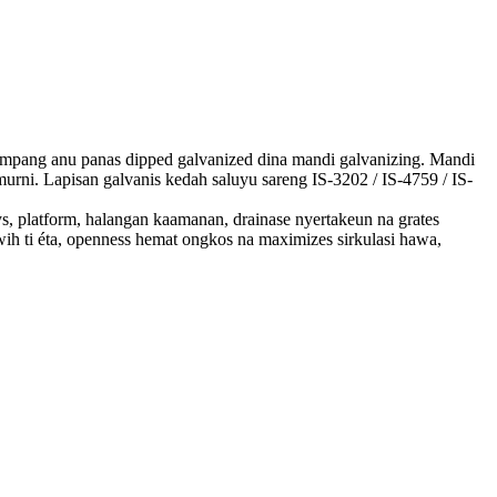
hampang anu panas dipped galvanized dina mandi galvanizing. Mandi
rni. Lapisan galvanis kedah saluyu sareng IS-3202 / IS-4759 / IS-
, platform, halangan kaamanan, drainase nyertakeun na grates
ih ti éta, openness hemat ongkos na maximizes sirkulasi hawa,