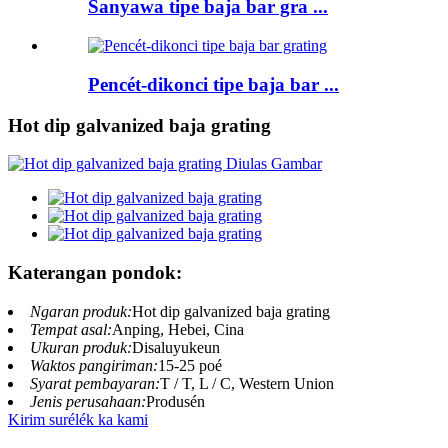
Sanyawa tipe baja bar gra ...
Pencét-dikonci tipe baja bar ...
Hot dip galvanized baja grating
Katerangan pondok:
Ngaran produk:
Hot dip galvanized baja grating
Tempat asal:
Anping, Hebei, Cina
Ukuran produk:
Disaluyukeun
Waktos pangiriman:
15-25 poé
Syarat pembayaran:
T / T, L / C, Western Union
Jenis perusahaan:
Produsén
Kirim surélék ka kami